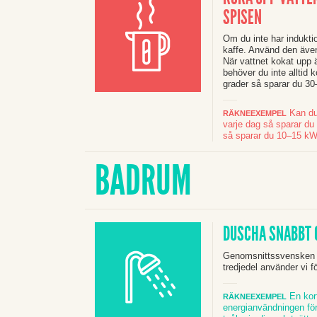
SPISEN
Om du inte har induktio
kaffe. Använd den även 
När vattnet kokat upp 
behöver du inte alltid 
grader så sparar du 30–
Kan du 
RÄKNEEXEMPEL
varje dag så sparar du 
så sparar du 10–15 kWh 
BADRUM
DUSCHA SNABBT O
Genomsnittssvensken g
tredjedel använder vi f
En kort
RÄKNEEXEMPEL
energianvändningen för