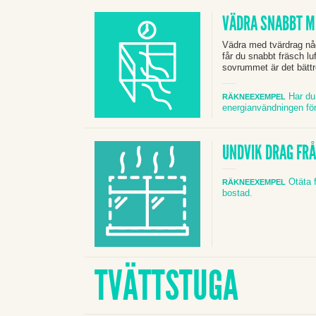
VÄDRA SNABBT M
Vädra med tvärdrag någr
får du snabbt fräsch luf
sovrummet är det bättr
Har du 
RÄKNEEXEMPEL
energianvändningen fö
UNDVIK DRAG FR
Otäta 
RÄKNEEXEMPEL
bostad.
TVÄTTSTUGA