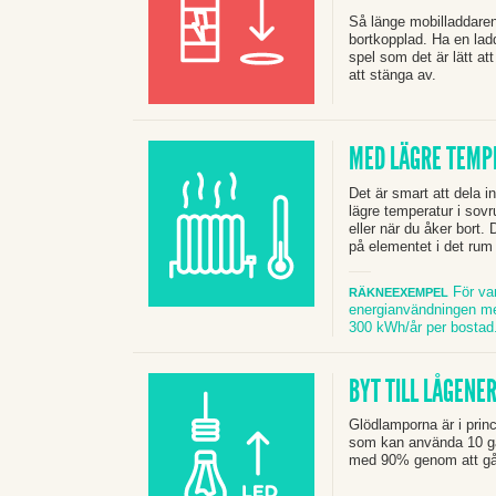
Så länge mobilladdaren 
bortkopplad. Ha en ladd
spel som det är lätt at
att stänga av.
MED LÄGRE TEMP
Det är smart att dela i
lägre temperatur i sov
eller när du åker bort.
D
på
elementet
i det rum 
För va
RÄKNEEXEMPEL
energianvändningen med
300 kWh/år per bostad
BYT TILL LÅGENE
Glödlamporna är i princ
som kan använda 10 gå
med 90% genom att gå ö