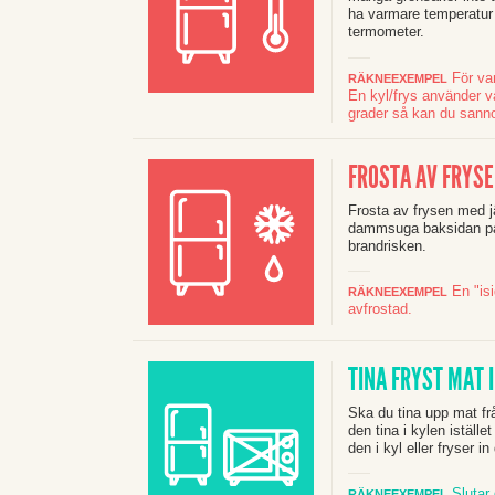
ha varmare temperatur 
termometer.
För var
RÄKNEEXEMPEL
En kyl/frys använder 
grader så kan du sanno
FROSTA AV FRYS
Frosta av frysen med j
dammsuga baksidan på 
brandrisken.
En "isi
RÄKNEEXEMPEL
avfrostad.
TINA FRYST MAT 
Ska du tina upp mat frå
den tina i kylen iställ
den i kyl eller fryser in
Slutar 
RÄKNEEXEMPEL