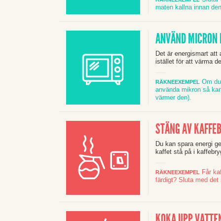
maten kallna innan den
ANVÄND MICRON 
Det är energismart at
istället för att värma 
Om du v
RÄKNEEXEMPEL
använda mikron så kan 
värmer den).
STÄNG AV KAFFE
Du kan spara energi geno
kaffet stå på i kaffebr
Får kaf
RÄKNEEXEMPEL
färdigt? Sluta med det
KOKA UPP VATTEN