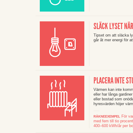
SLÄCK LYSET NÄR
Tipset om att släcka ly
går åt mer energi för 
PLACERA INTE S
Värmen kan inte komma
eller har långa gardine
eller bostad som onödigt
hyresvärden höjer värme
För var
RÄKNEEXEMPEL
med fem till tio proce
400–600 kWh/år per bo