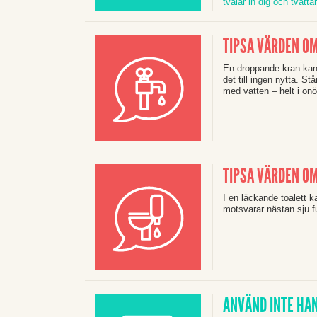
tvålar in dig och tvätta
TIPSA VÄRDEN O
En droppande kran kan
det till ingen nytta. S
med vatten – helt i on
TIPSA VÄRDEN O
I en läckande toalett k
motsvarar nästan sju f
ANVÄND INTE HA