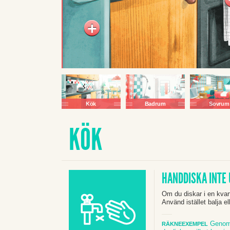
+
Kök
Badrum
Sovrum
KÖK
BESÖK
BESÖK
BESÖ
HANDDISKA INTE
Om du diskar i en kvart
Använd istället balja el
Genom a
RÄKNEEXEMPEL