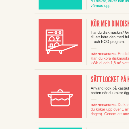
du diskar, vilket kan 
värmas upp.
KÖR MED DIN DI
Har du diskmaskin? Gra
till att köra den med 
– och ECO-program.
En disk
RÄKNEEXEMPEL
Kan du köra diskmaskin
kWh el och 1,8 m³ vatt
SÄTT LOCKET PÅ
Använd lock på kastrul
botten när du kokar äg
Du kan 
RÄKNEEXEMPEL
du kokar upp över 1 m³ 
dagen). Genom att anv