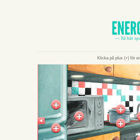
ENER
— Så här sp
Klicka på plus (+) för e
+
+
+
+
+
+
+