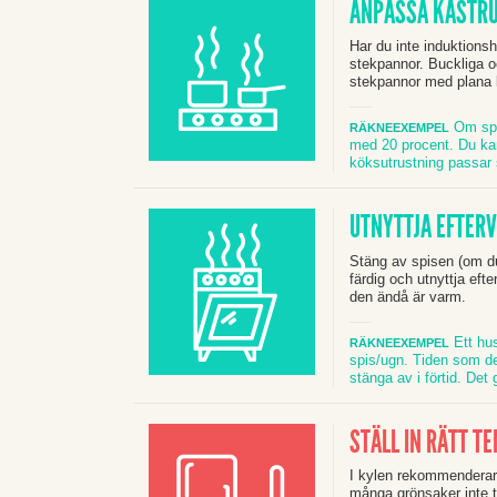
ANPASSA KASTRU
Har du inte induktionsh
stekpannor. Buckliga oc
stekpannor med plana bo
Om spis
RÄKNEEXEMPEL
med 20 procent. Du kan
köksutrustning passar 
UTNYTTJA EFTERV
Stäng av spisen (om du
färdig och utnyttja eft
den ändå är varm.
Ett hu
RÄKNEEXEMPEL
spis/ugn. Tiden som d
stänga av i förtid. De
STÄLL IN RÄTT T
I kylen rekommenderar 
många grönsaker inte tr