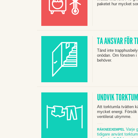
paketet hur mycket s
TA ANSVAR FÖR 
Tänd inte trapphusbely
onödan. Om fönstren i
behöver.
UNDVIK TORKTU
Att torktumla tvätten
mycket energi.
Försök l
ventilerat utrymme.
Varje g
RÄKNEEXEMPEL
tidigare använt torktum