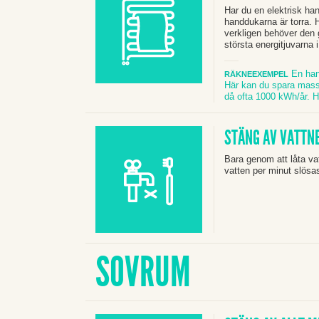
Har du en elektrisk ha
handdukarna är torra.
H
verkligen behöver den
största energitjuvarna 
En hand
RÄKNEEXEMPEL
Här kan du spara mass
då ofta 1000 kWh/år. 
STÄNG AV VATTN
Bara genom att låta vat
vatten per minut slösa
SOVRUM