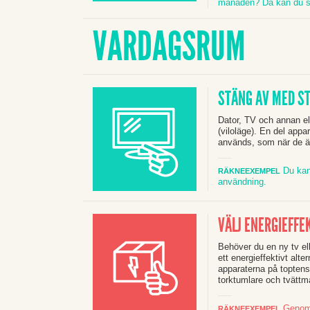
månaden? Då kan du s
VARDAGSRUM
STÄNG AV MED S
Dator, TV och annan el
(viloläge). En del appa
används, som när de ä
Du kan
RÄKNEEXEMPEL
användning.
VÄLJ ENERGIEFFE
Behöver du en ny tv
el
ett energieffektivt alter
apparaterna på toptensv
torktumlare och tvättm
Genom a
RÄKNEEXEMPEL