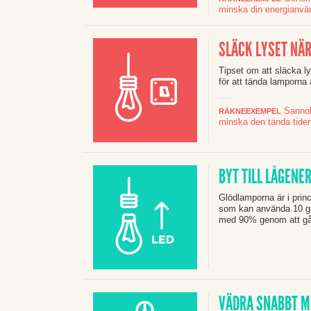
minska din energianvä
SLÄCK LYSET NÄR
Tipset om att släcka lys
för att tända lamporna
Sannoli
RÄKNEEXEMPEL
minska den tända tide
BYT TILL LÅGENE
Glödlamporna är i princ
som kan använda 10 gå
med 90% genom att gå ö
VÄDRA SNABBT M