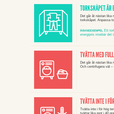
TORKSKÅPET ÄR E
Det går åt nästan lika 
torkskåpet. Anpassa tor
Ett tor
RÄKNEEXEMPEL
energipris innebär det 
TVÄTTA MED FUL
Det går åt nästan lika m
Och centrifugera väl – 
TVÄTTA INTE I F
Tvätta inte i för hög 
tvättar lika rent i 40 